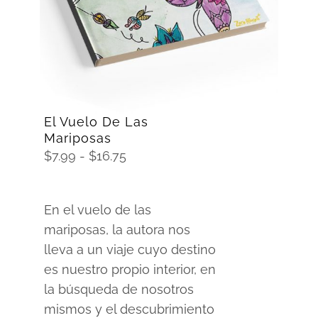
DETAILS
El Vuelo De Las
Mariposas
Rango
$
7.99
-
$
16.75
de
precios:
En el vuelo de las
desde
mariposas, la autora nos
$7.99
lleva a un viaje cuyo destino
hasta
es nuestro propio interior, en
$16.75
la búsqueda de nosotros
mismos y el descubrimiento