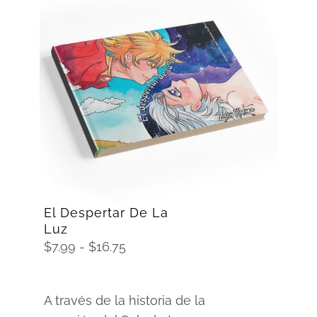
SELECCIONAR OPCIONES
/
DETAILS
El Despertar De La
Luz
Rango
$
7.99
-
$
16.75
de
precios:
A través de la historia de la
desde