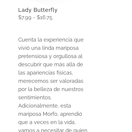
Lady Butterfly
Rango
$
7.99
-
$
16.75
de
precios:
Cuenta la experiencia que
desde
vivió una linda mariposa
$7.99
pretensiosa y orgullosa al
hasta
descubrir que más allá de
$16.75
las apariencias físicas,
merecemos ser valoradas
por la belleza de nuestros
sentimientos.
Adicionalmente, esta
mariposa Morfo, aprendió
que a veces en la vida,
vamos a necesitar de quien