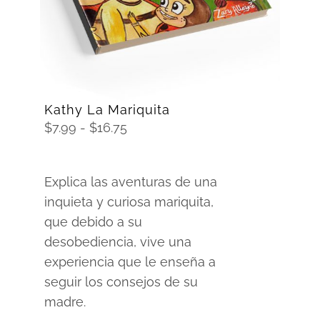
Kathy La Mariquita
Rango
$
7.99
-
$
16.75
de
precios:
Explica las aventuras de una
desde
inquieta y curiosa mariquita,
$7.99
que debido a su
hasta
desobediencia, vive una
$16.75
experiencia que le enseña a
seguir los consejos de su
madre.