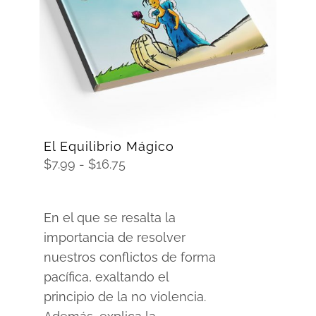
SELECCIONAR OPCIONES
/
DETAILS
El Equilibrio Mágico
Rango
$
7.99
-
$
16.75
de
precios:
En el que se resalta la
desde
importancia de resolver
$7.99
nuestros conflictos de forma
hasta
pacífica, exaltando el
$16.75
principio de la no violencia.