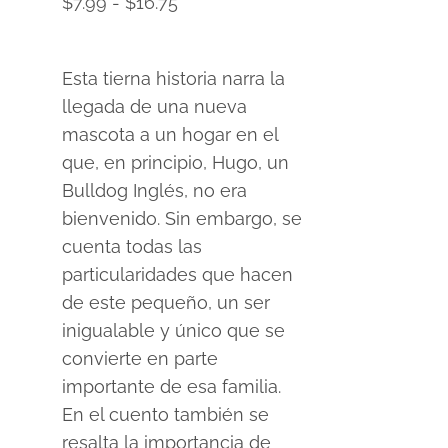
Rango
$
7.99
-
$
16.75
de
precios:
Esta tierna historia narra la
desde
llegada de una nueva
$7.99
mascota a un hogar en el
hasta
que, en principio, Hugo, un
$16.75
Bulldog Inglés, no era
bienvenido. Sin embargo, se
cuenta todas las
particularidades que hacen
de este pequeño, un ser
inigualable y único que se
convierte en parte
importante de esa familia.
En el cuento también se
resalta la importancia de