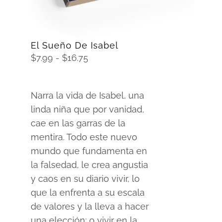
El Sueño De Isabel
Rango
$
7.99
-
$
16.75
de
precios:
Narra la vida de Isabel, una
desde
linda niña que por vanidad,
$7.99
cae en las garras de la
hasta
mentira. Todo este nuevo
$16.75
mundo que fundamenta en
la falsedad, le crea angustia
y caos en su diario vivir, lo
que la enfrenta a su escala
de valores y la lleva a hacer
una elección: o vivir en la