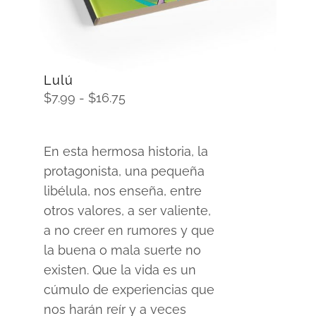
Lulú
Rango
$
7.99
-
$
16.75
de
precios:
En esta hermosa historia, la
desde
protagonista, una pequeña
$7.99
libélula, nos enseña, entre
hasta
otros valores, a ser valiente,
$16.75
a no creer en rumores y que
la buena o mala suerte no
existen. Que la vida es un
cúmulo de experiencias que
nos harán reír y a veces