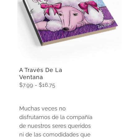
SELECCIONAR OPCIONES
/
DETAILS
A Través De La
Ventana
Rango
$
7.99
-
$
16.75
de
precios:
Muchas veces no
desde
disfrutamos de la compañía
$7.99
de nuestros seres queridos
hasta
ni de las comodidades que
$16.75