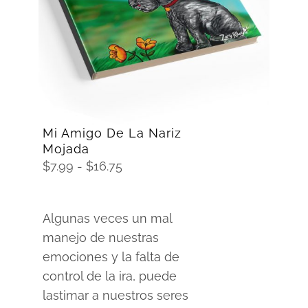
SELECCIONAR OPCIONES
/
DETAILS
Mi Amigo De La Nariz
Mojada
Rango
$
7.99
-
$
16.75
de
precios:
Algunas veces un mal
desde
manejo de nuestras
$7.99
emociones y la falta de
hasta
control de la ira, puede
$16.75
lastimar a nuestros seres