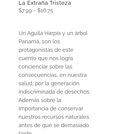
La Extraña Tristeza
Rango
$
7.99
-
$
16.75
de
precios:
Un Aguila Harpía y un árbol
desde
Panamá, son los
$7.99
protagonistas de este
hasta
cuento que nos logra
$16.75
concienciar sobre las
consecuencias, en nuestra
salud, por la generación
indiscriminada de desechos.
Además sobre la
importancia de conservar
nuestros recursos naturales,
antes de que se demasiado
tarde.