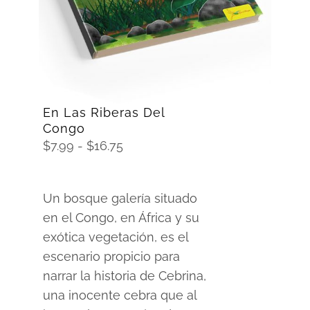
En Las Riberas Del
Congo
Rango
$
7.99
-
$
16.75
de
precios:
Un bosque galería situado
desde
en el Congo, en África y su
$7.99
exótica vegetación, es el
hasta
escenario propicio para
$16.75
narrar la historia de Cebrina,
una inocente cebra que al