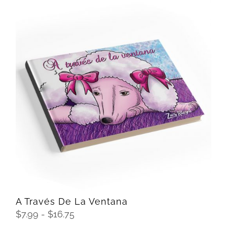
desde
$7.99
hasta
$16.75
SELECCIONAR OPCIONES
/
DETAILS
A Través De La Ventana
Rango
$
7.99
-
$
16.75