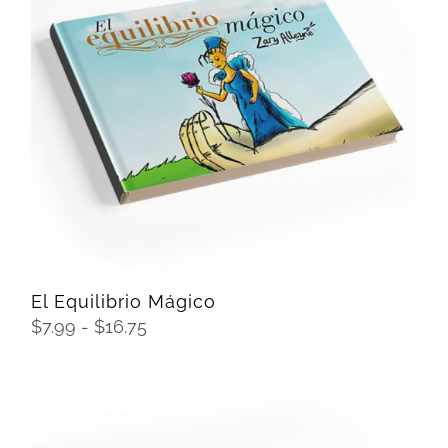
SELECCIONAR OPCIONES
/
DETAILS
El Equilibrio Mágico
Rango
$
7.99
-
$
16.75
de
precios:
desde
$7.99