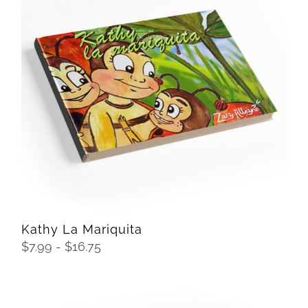
hasta
$16.75
SELECCIONAR OPCIONES
/
DETAILS
Kathy La Mariquita
Rango
$
7.99
-
$
16.75
de
precios:
desde