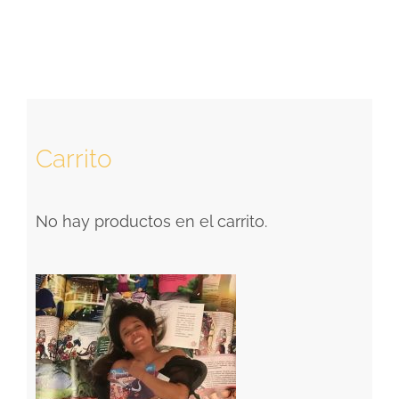
de
precios:
desde
$7.99
hasta
$16.75
Carrito
No hay productos en el carrito.