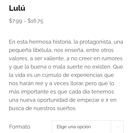
Lulú
Rango
$
7.99
-
$
16.75
de
precios:
En esta hermosa historia, la protagonista, una
desde
pequeña libélula, nos enseña, entre otros
$7.99
valores, a ser valiente, a no creer en rumores
hasta
y que la buena o mala suerte no existen. Que
$16.75
la vida es un cúmulo de experiencias que
nos harán reír y a veces llorar, pero que lo
más importante es que cada día tenemos
una nueva oportunidad de empezar e ir en
busca de nuestros sueños.
Formato
