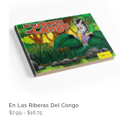
$7.99
hasta
$16.75
SELECCIONAR OPCIONES
/
DETAILS
En Las Riberas Del Congo
Rango
$
7.99
-
$
16.75
de
precios: