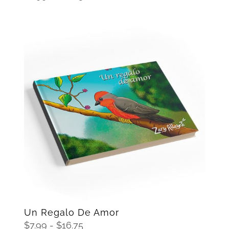
de
precios:
desde
$7.99
hasta
$16.75
SELECCIONAR OPCIONES
/
DETAILS
Un Regalo De Amor
Rango
$
7.99
-
$
16.75