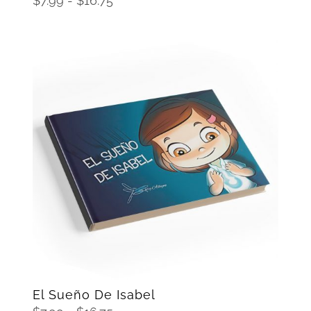
$
7.99
-
$
16.75
de
precios:
desde
$7.99
hasta
$16.75
SELECCIONAR OPCIONES
/
DETAILS
El Sueño De Isabel