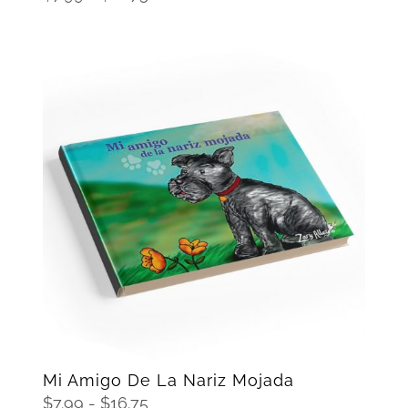
de
precios:
desde
$7.99
hasta
$16.75
SELECCIONAR OPCIONES
/
DETAILS
Mi Amigo De La Nariz Mojada
Rango
$
7.99
-
$
16.75