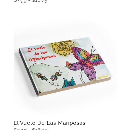
de
precios:
desde
$7.99
hasta
$16.75
SELECCIONAR OPCIONES
/
DETAILS
El Vuelo De Las Mariposas
Rango