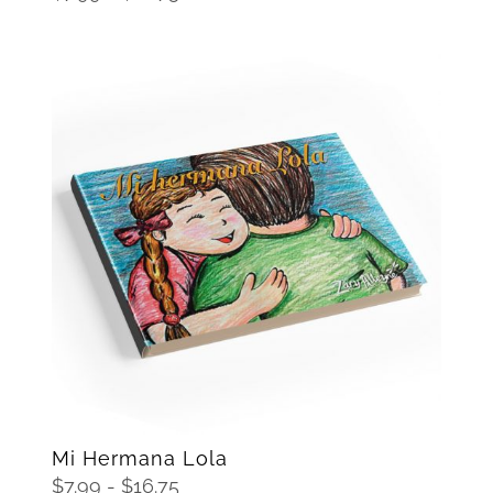
de
precios:
desde
$7.99
hasta
$16.75
SELECCIONAR OPCIONES
/
DETAILS
Mi Hermana Lola
Rango
$
7.99
-
$
16.75