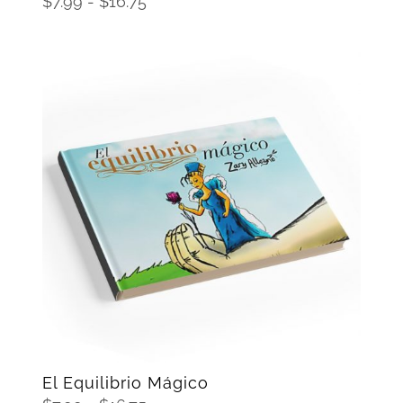
Rango
$
7.99
-
$
16.75
de
precios:
desde
$7.99
hasta
$16.75
SELECCIONAR OPCIONES
/
DETAILS
El Equilibrio Mágico