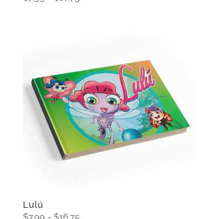
de
precios:
desde
$7.99
hasta
$16.75
SELECCIONAR OPCIONES
/
DETAILS
Lulú
Rango
$
7.99
-
$
16.75