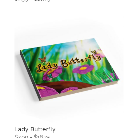
de
precios:
desde
$7.99
hasta
$16.75
SELECCIONAR OPCIONES
/
DETAILS
Lady Butterfly
Rango
$
7.99
-
$
16.75