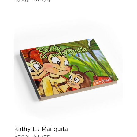
de
precios:
desde
$7.99
hasta
$16.75
SELECCIONAR OPCIONES
/
DETAILS
Kathy La Mariquita
Rango
$
7.99
-
$
16.75