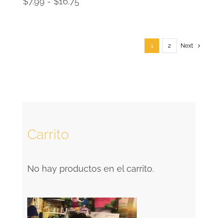
Rango
$
7.99
-
$
16.75
de
precios:
desde
1
2
Next
$7.99
hasta
$16.75
Carrito
No hay productos en el carrito.