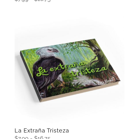
de
precios:
desde
$7.99
hasta
$16.75
SELECCIONAR OPCIONES
/
DETAILS
La Extraña Tristeza
Rango
$
7.99
-
$
16.75