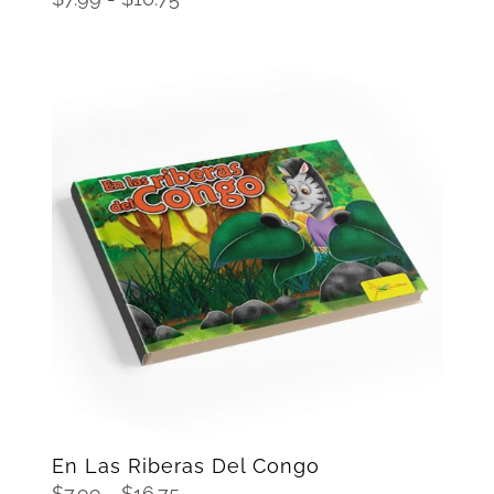
de
precios:
desde
$7.99
hasta
$16.75
SELECCIONAR OPCIONES
/
DETAILS
En Las Riberas Del Congo
Rango
$
7.99
-
$
16.75