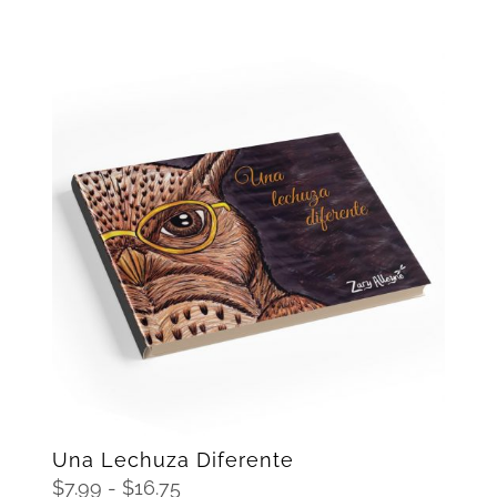
SELECCIONAR OPCIONES
/
DETAILS
Una Lechuza Diferente
Rango
$
7.99
-
$
16.75