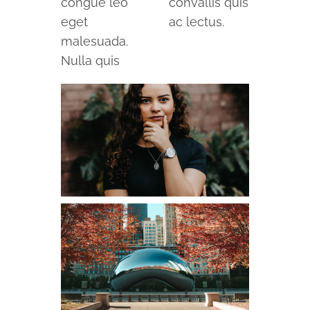
congue leo
convallis quis
eget
ac lectus.
malesuada.
Nulla quis