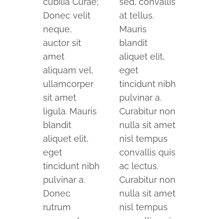
cubilia Curae;
sed, convallis
Donec velit
at tellus.
neque,
Mauris
auctor sit
blandit
amet
aliquet elit,
aliquam vel,
eget
ullamcorper
tincidunt nibh
sit amet
pulvinar a.
ligula. Mauris
Curabitur non
blandit
nulla sit amet
aliquet elit,
nisl tempus
eget
convallis quis
tincidunt nibh
ac lectus.
pulvinar a.
Curabitur non
Donec
nulla sit amet
rutrum
nisl tempus