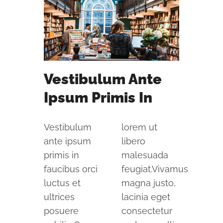
Vestibulum Ante
Ipsum Primis In
Vestibulum
lorem ut
ante ipsum
libero
primis in
malesuada
faucibus orci
feugiat.Vivamus
luctus et
magna justo,
ultrices
lacinia eget
posuere
consectetur